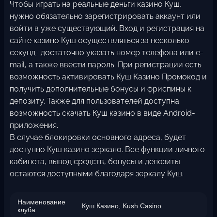
Чтобы играть на реальные деньги казино Куш,
нужно обязательно зарегистрировать аккаунт или
войти в уже существующий. Вход и регистрация на
сайте казино Куш осуществляться за несколько
секунд : достаточно указать номер телефона или e-
mail, а также ввести пароль. При регистрации есть
возможность активировать Куш Казино Промокод и
получить дополнительные бонусы и фриспины к
депозиту. Также для пользователей доступна
возможность скачать Куш казино в виде Android-
приложения.
В случае блокировки основного адреса, будет
доступно Куш казино зеркало. Все функции личного
кабинета, вывод средств, бонусы и депозиты
остаются доступными благодаря зеркалу Куш.
Наименование
Куш Казино, Kush Casino
клуба