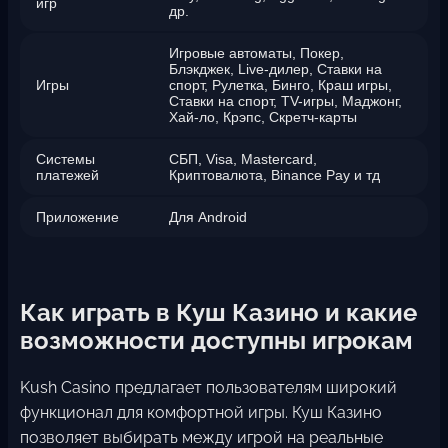
игр
др.
Игровые автоматы, Покер,
Блэкджек, Live-дилер, Ставки на
Игры
спорт, Рулетка, Бинго, Краш игры,
Ставки на спорт, TV-игры, Маджонг,
Хай-ло, Крэпс, Скретч-карты
Системы
СБП, Visa, Mastercard,
платежей
Криптовалюта, Binance Pay и тд
Приложение
Для Android
Как играть в Куш Казино и какие
возможности доступны игрокам
Kush Casino предлагает пользователям широкий
функционал для комфортной игры. Куш Казино
позволяет выбирать между игрой на реальные